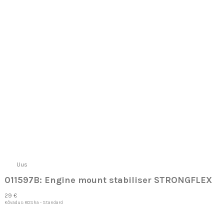
Uus
011597B: Engine mount stabiliser STRONGFLEX
29 €
Kõvadus: 80Sha - Standard