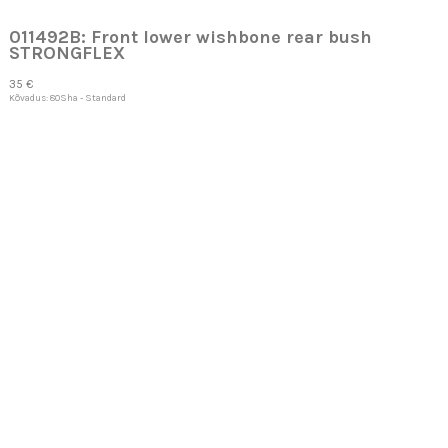
011492B: Front lower wishbone rear bush
STRONGFLEX
35 €
Kõvadus: 80Sha - Standard