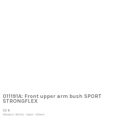
011191A: Front upper arm bush SPORT
STRONGFLEX
32 €
Kõvadus: 90Sha - Sport - kõvem