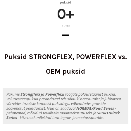
puksid
0
+
autot
Puksid STRONGFLEX, POWERFLEX vs.
OEM puksid
Pakume
Strongflexi ja Powerflexi
tootjate polüuretaanist puksid.
Polüuretaanpuksid parandavad teie sõiduki haardumist ja juhitavust
võrreldes tavaliste kummist puksidega, vähendades pukside
soovimatut paindumist. Neid on saadaval
NORMAL/Road Series
-
pehmemad, mõeldud tavaliseks maanteekasutuseks ja
SPORT/Black
Series
- kõvemad, mõeldud tuuninguks ja mootorispordiks.