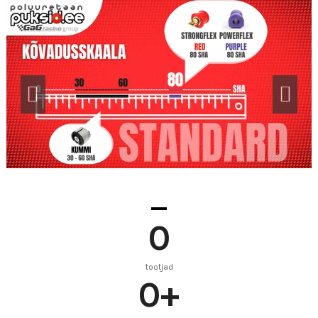
0
tootjad
0
+