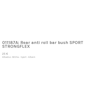
011187A: Rear anti roll bar bush SPORT
STRONGFLEX
25 €
Kõvadus: 90Sha - Sport - kõvem