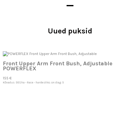
Uued puksid
Front Upper Arm Front Bush, Adjustable
POWERFLEX
155 €
Kõvadus: 95Sha - Race - hardestNo. on diag: 5