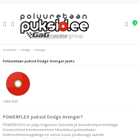
0
Avalehele
Dodge
Avenger
Polüuretaan puksid Dodge Avenger jaoks
I (94-00)
POWERFLEX puksid Dodge Avenger?
POWERFLEXil on palju kogemusi šassiide ja šassiikomponentidega.
Disainivõime kombineerimine täiustatud polüuretaani
tootmistehnoloogiatega on viinud suure jõudlusega autode