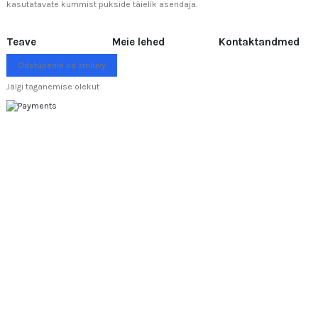
kasutatavate kummist pukside täielik asendaja.
Teave
Meie lehed
Kontaktandmed
Odstúpenie od zmluvy
Jälgi taganemise olekut