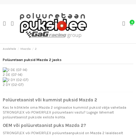
0
Avalehele
Mazda
2
Polüuretaan puksid Mazda 2 jaoks
2 DE (07-14)
2 DY (02-07)
Polüuretaanist või kummist puksid Mazda 2
Kas te kõhklete oma Mazda 2 originaalse kummist puksid välja vahetada
STRONGFLEX või POWERFLEX polüuretaani vastu? Lugege lähemalt
polüuretaanist pukside eeliste kohta.
OEM või polüuretaanist puks Mazda 2?
STRONGFLEX või POWERFLEX polüuretaanpuksid on Mazda 2 laialdaselt