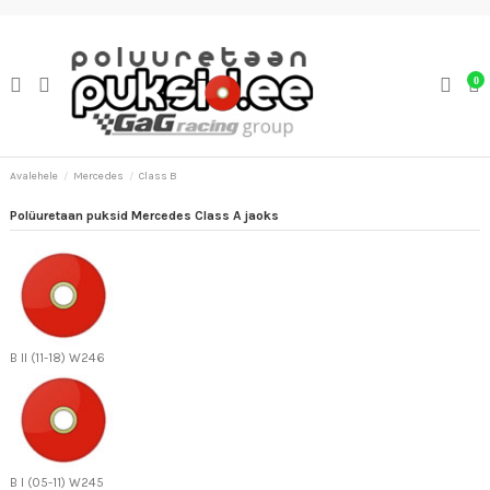
0
Avalehele
Mercedes
Class B
Polüuretaan puksid Mercedes Class A jaoks
B II (11-18) W246
B I (05-11) W245