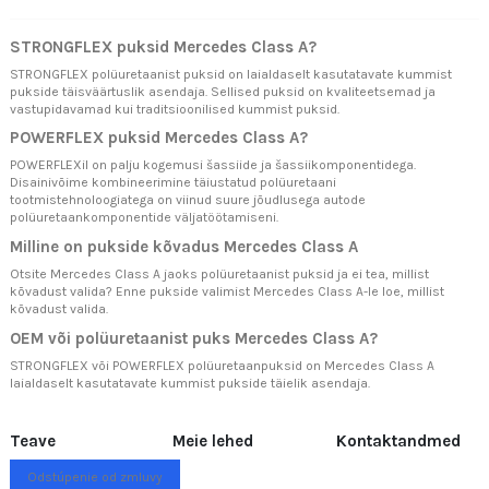
STRONGFLEX puksid Mercedes Class A?
STRONGFLEX polüuretaanist puksid on laialdaselt kasutatavate kummist
pukside täisväärtuslik asendaja. Sellised puksid on kvaliteetsemad ja
vastupidavamad kui traditsioonilised kummist puksid.
POWERFLEX puksid Mercedes Class A?
POWERFLEXil on palju kogemusi šassiide ja šassiikomponentidega.
Disainivõime kombineerimine täiustatud polüuretaani
tootmistehnoloogiatega on viinud suure jõudlusega autode
polüuretaankomponentide väljatöötamiseni.
Milline on pukside kõvadus Mercedes Class A
Otsite Mercedes Class A jaoks polüuretaanist puksid ja ei tea, millist
kõvadust valida? Enne pukside valimist Mercedes Class A-le loe,
millist
kõvadust valida.
OEM või polüuretaanist puks Mercedes Class A?
STRONGFLEX või POWERFLEX polüuretaanpuksid on Mercedes Class A
laialdaselt kasutatavate kummist pukside täielik asendaja.
Teave
Meie lehed
Kontaktandmed
Odstúpenie od zmluvy