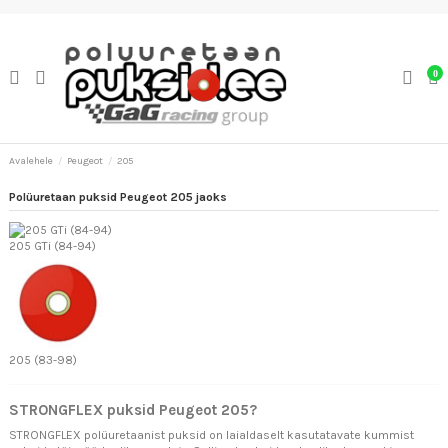
0
Avalehele
Peugeot
205
Polüuretaan puksid Peugeot 205 jaoks
205 GTi (84-94)
205 (83-98)
STRONGFLEX puksid Peugeot 205?
STRONGFLEX polüuretaanist puksid on laialdaselt kasutatavate kummist