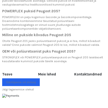
pukside täisväärtuslik asendaja. Sellised puksid on kvaliteetsemad ja
vastupidavamad kui traditsioonilised kummist puksid.
POWERFLEX puksid Peugeot 205?
POWERFLEXil on palju kogemusi šassiide ja šassiikomponentidega.
Disainivõime kombineerimine täiustatud polüuretaani
tootmistehnoloogiatega on viinud suure jõudlusega autode
polüuretaankomponentide väljatöötamiseni.
Milline on pukside kõvadus Peugeot 205
Otsite Peugeot 205 jaoks polüuretaanist puksid ja ei tea, millist kõvadust
valida? Enne pukside valimist Peugeot 205-le loe,
millist kõvadust valida.
OEM või polüuretaanist puks Peugeot 205?
STRONGFLEX või POWERFLEX polüuretaanpuksid on Peugeot 205 laialdaselt
kasutatavate kummist pukside täielik asendaja.
Teave
Meie lehed
Kontaktandmed
Odstúpenie od zmluvy
Jälgi taganemise olekut