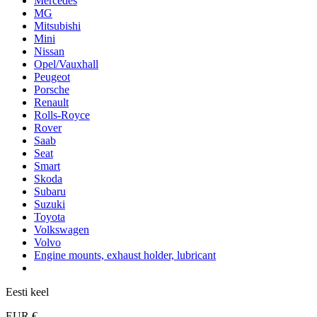
Mercedes
MG
Mitsubishi
Mini
Nissan
Opel/Vauxhall
Peugeot
Porsche
Renault
Rolls-Royce
Rover
Saab
Seat
Smart
Skoda
Subaru
Suzuki
Toyota
Volkswagen
Volvo
Engine mounts, exhaust holder, lubricant
Eesti keel
EUR €