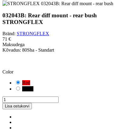
032043B: Rear diff mount - rear bush
STRONGFLEX
Bränd:
STRONGFLEX
71 €
Maksudega
Kõvadus:
80Sha - Standart
ETTEVAATUST!
Teil on valitud vaikekombinatsioon. Kontrollige ja mõõtke hoolikalt
oma sõidukile sobivat puksi varianti.
Color
Red
Black
Lisa ostukorvi