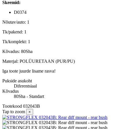
Skeemid:
D0374
Nõutav/auto: 1
Tk/pakend: 1
Tk/komplekt: 1
Kõvadus: 80Sha
Materjal: POLÜURETAAN (PUR/PU)
Iga toote juurde lisame rasva!
Pukside asukoht
Diferentsiaal
Kõvadus
80Sha - Standart
Tootekood
032043B
Tap to zoom
×