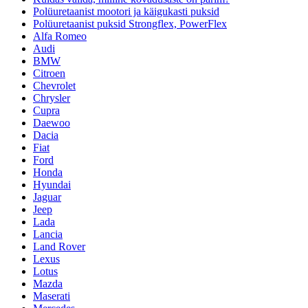
Polüuretaanist mootori ja käigukasti puksid
Polüuretaanist puksid Strongflex, PowerFlex
Alfa Romeo
Audi
BMW
Citroen
Chevrolet
Chrysler
Cupra
Daewoo
Dacia
Fiat
Ford
Honda
Hyundai
Jaguar
Jeep
Lada
Lancia
Land Rover
Lexus
Lotus
Mazda
Maserati