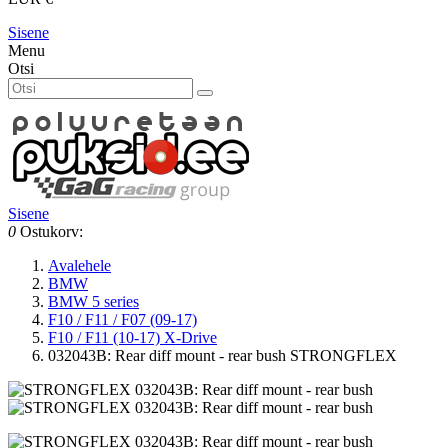
Sisene
Menu
Otsi
Sisene
0
Ostukorv:
Avalehele
BMW
BMW 5 series
F10 / F11 / F07 (09-17)
F10 / F11 (10-17) X-Drive
032043B: Rear diff mount - rear bush STRONGFLEX