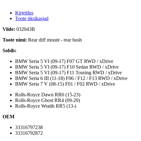
Kirjeldus
Toote üksikasjad
Viide:
032043B
Toote nimi:
Rear diff mount - rear bush
Sobib:
BMW Seria 5 VI (09-17) F07 GT RWD / xDrive
BMW Seria 5 VI (09-17) F10 Sedan RWD / xDrive
BMW Seria 5 VI (09-17) F11 Touring RWD / xDrive
BMW Seria 6 III (11-18) F06 / F12 / F13 RWD / xDrive
BMW Seria 7 V (08-15) F01 / F02 RWD / xDrive
Rolls-Royce Dawn RR6 (15-23)
Rolls-Royce Ghost RR4 (09-20)
Rolls-Royce Wraith RR5 (13-)
OEM
33316797238
33316792872