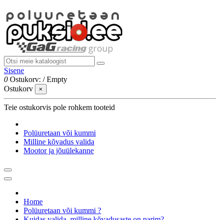
Sisene
0
Ostukorv:
/
Empty
Ostukorv
×
Teie ostukorvis pole rohkem tooteid
Polüuretaan või kummi
Milline kõvadus valida
Mootor ja jõuülekanne
Home
Polüuretaan või kummi ?
Kuidas valida, milline kõvadusaste on parim?