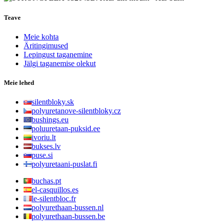
Teave
Meie kohta
Äritingimused
Lepingust taganemine
Jälgi taganemise olekut
Meie lehed
silentbloky.sk
polyuretanove-silentbloky.cz
bushings.eu
poluuretaan-puksid.ee
ivoriu.lt
bukses.lv
puse.si
polyuretaani-puslat.fi
buchas.pt
el-casquillos.es
le-silentbloc.fr
polyurethaan-bussen.nl
polyurethaan-bussen.be