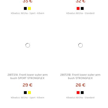
35 €
32 €
Kõvadus: 90Sha - Sport - kõvem
Kõvadus: 80Sha - Standard
281721A: Front lower outer arm
281721B: Front lower outer arm
bush SPORT STRONGFLEX
bush STRONGFLEX
29 €
26 €
Kõvadus: 90Sha - Sport - kõvem
Kõvadus: 80Sha - Standard