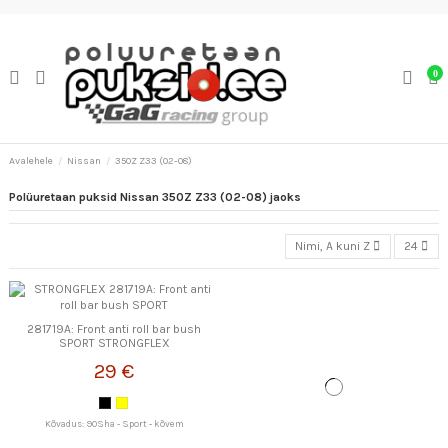
0
Avalehele
Nissan
350Z Z33 (02-08)
Polüuretaan puksid Nissan 350Z Z33 (02-08) jaoks
Nimi, A kuni Z
24
281719A: Front anti roll bar bush
SPORT STRONGFLEX
29 €
Kõvadus: 90Sha - Sport - kõvem