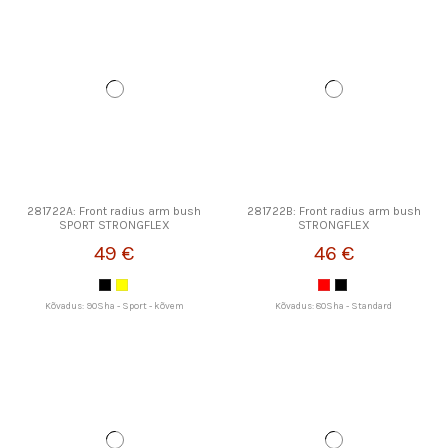
281722A: Front radius arm bush
281722B: Front radius arm bush
SPORT STRONGFLEX
STRONGFLEX
49 €
46 €
Kõvadus: 90Sha - Sport - kõvem
Kõvadus: 80Sha - Standard