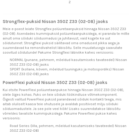
2
Strongflex-puksid Nissan 350Z Z33 (02-08) jaoks
Meie e-poest leiate Strongflex polüuretaanpuksid hinnaga Nissan 350Z Z33
(02-08). Asendades kummipuksid polüuretaanpuksidega, ei paranda te mitte
ainult oma sõiduki sõiduomadusi ja juhitavust, vaid kogete ka uut
sõidutunnet. Strongflexi puksid säilitavad oma omadused pikka aega ja
suurendavad ka remondivahelist läbisõitu. Selle muudatusega saavutate
soovitud sõidutunde! Pakume Strongflexi läbiviike kahes versioonis:
NORMAL (punane, pehmem, mõeldud kasutamiseks tavateedel) Nissan
350Z Z33 (02-08) jaoks
SPORT (kollane, kõvem, mõeldud tuuninguks ja motospordiks) Nissan
350Z Z33 (02-08) jaoks
PowerFlexi puksid Nissan 350Z Z33 (02-08) jaoks
Kui otsite PowerFlexi polüuretaanpukse hinnaga Nissan 350Z Z33 (02-08),
olete õiges kohas. Puks on teie sõiduki töökindluse võtmekomponent.
Õigesti valitud PowerFlexi puksid parandavad sõiduki kontakti teega, mis
aitab oluliselt kaasa teie ohutusele ja avaldab positiivset mõju sõiduki
sõiduomadustele. Ja see pole veel kõik! Lisaks suurendatakse läbisõitu
võrreldes tavaliste kummipuksidega. Pakume Powerflexi pukse kahes
versioonis:
Road Series (lilla, pehmem, mõeldud kasutamiseks tavateedel) Nissan
350Z Z33 (02-08)