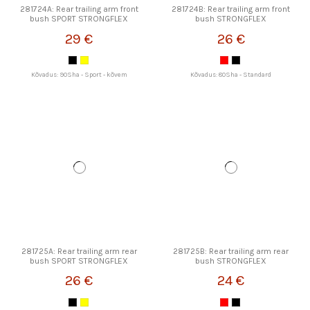
281724A: Rear trailing arm front
281724B: Rear trailing arm front
bush SPORT STRONGFLEX
bush STRONGFLEX
29 €
26 €
Kõvadus: 90Sha - Sport - kõvem
Kõvadus: 80Sha - Standard
281725A: Rear trailing arm rear
281725B: Rear trailing arm rear
bush SPORT STRONGFLEX
bush STRONGFLEX
26 €
24 €