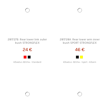
281727B: Rear lower link outer
281728A: Rear lower arm inner
bush STRONGFLEX
bush SPORT STRONGFLEX
24 €
46 €
Kõvadus: 80Sha - Standard
Kõvadus: 90Sha - Sport - kõvem