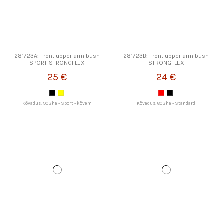
281723A: Front upper arm bush
281723B: Front upper arm bush
SPORT STRONGFLEX
STRONGFLEX
25 €
24 €
Kõvadus: 90Sha - Sport - kõvem
Kõvadus: 80Sha - Standard