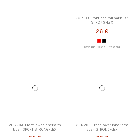
281719B: Front anti roll bar bush
STRONGFLEX
26 €
Kõvadus: 80Sha - Standard
281720A: Front lower inner arm
281720B: Front lower inner arm
bush SPORT STRONGFLEX
bush STRONGFLEX