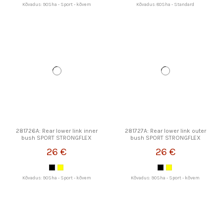
Kõvadus: 90Sha - Sport - kõvem
Kõvadus: 80Sha - Standard
281726A: Rear lower link inner
281727A: Rear lower link outer
bush SPORT STRONGFLEX
bush SPORT STRONGFLEX
26 €
26 €
Kõvadus: 90Sha - Sport - kõvem
Kõvadus: 90Sha - Sport - kõvem