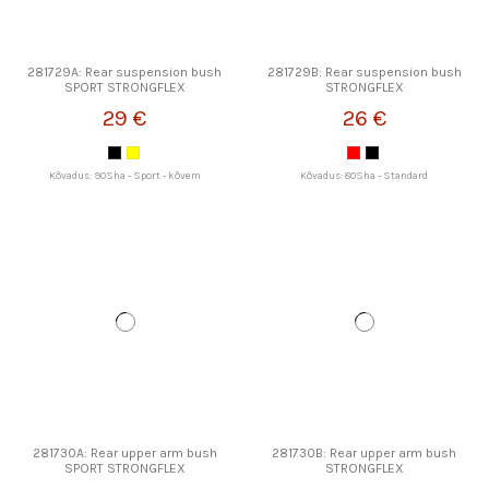
281729A: Rear suspension bush
281729B: Rear suspension bush
SPORT STRONGFLEX
STRONGFLEX
29 €
26 €
Kõvadus: 90Sha - Sport - kõvem
Kõvadus: 80Sha - Standard
281730A: Rear upper arm bush
281730B: Rear upper arm bush
SPORT STRONGFLEX
STRONGFLEX